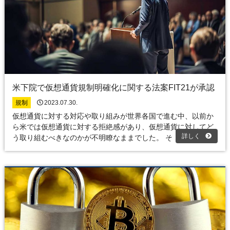
米下院で仮想通貨規制明確化に関する法案FIT21が承認
規制
2023.07.30.
仮想通貨に対する対応や取り組みが世界各国で進む中、以前か
ら米では仮想通貨に対する拒絶感があり、仮想通貨に対してど
詳しく
う取り組むべきなのかが不明瞭なままでした。 そ …