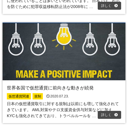
に使われていることは多いといわれています。 日本ではこれら
詳しく
を防ぐために犯罪収益移転防止法が2008年に …
世界各国で仮想通貨に前向きな動きが続発
仮想通貨関連
規制
2020.07.23.
日本の仮想通貨取引に対する規制は以前にも増して強化されて
きています。 AML対策やテロ支援資金供与対策などに加え、
詳しく
KYCも強化されてきており、トラベルルールを …