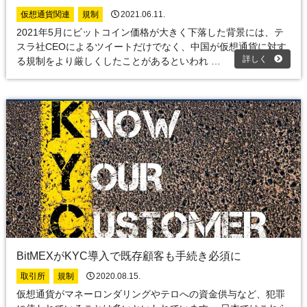
仮想通貨関連
規制
2021.06.11.
2021年5月にビットコイン価格が大きく下落した背景には、テ
スラ社CEOによるツイートだけでなく、中国が仮想通貨に対す
詳しく
る規制をより厳しくしたことがあるといわれ …
BitMEXがKYC導入で既存顧客も手続き必須に
取引所
規制
2020.08.15.
仮想通貨がマネーロンダリングやテロへの資金供与など、犯罪