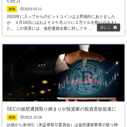
の圧力
規制
2023.03.11.
2023年に入ってからのビットコインは上昇傾向にありました
が、３月10日にはおよそ２ケ月ぶりに２万ドルを割り込みまし
詳しく
た。 この背景には、仮想通貨企業に対してサ …
SECの仮想通貨取り締まりが投資家の投資意欲促進に
規制
2022.10.26.
以前から米SEC（米証券取引委員会）は仮想通貨業界の取り締