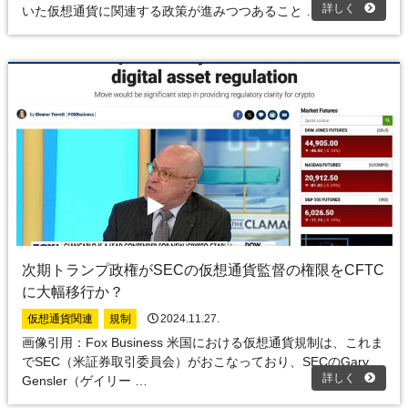
詳しく
いた仮想通貨に関連する政策が進みつつあること …
次期トランプ政権がSECの仮想通貨監督の権限をCFTC
に大幅移行か？
仮想通貨関連
規制
2024.11.27.
画像引用：Fox Business 米国における仮想通貨規制は、これま
でSEC（米証券取引委員会）がおこなっており、SECのGary
詳しく
Gensler（ゲイリー …