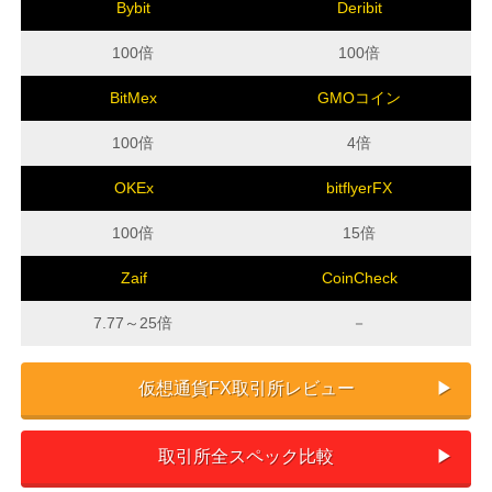
Bybit
Deribit
100倍
100倍
BitMex
GMOコイン
100倍
4倍
OKEx
bitflyerFX
100倍
15倍
Zaif
CoinCheck
7.77～25倍
－
仮想通貨FX取引所レビュー
取引所全スペック比較