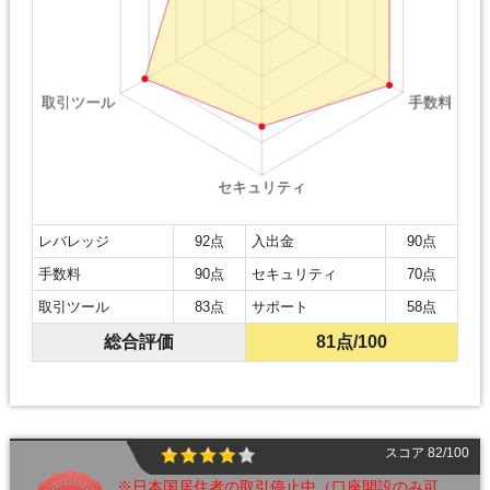
レバレッジ
92点
入出金
90点
手数料
90点
セキュリティ
70点
取引ツール
83点
サポート
58点
総合評価
81点
/100
スコア 82/100
※日本国居住者の取引停止中（口座開設のみ可