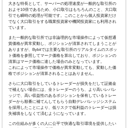
大きな特長として、サーバーの処理速度が一般的な取引所の
およそ10倍であるため、小口取引はもちろんのこと、大口取
引でも瞬時の処理が可能です。このことから個人投資家だけ
でなく大口取引をする職業投資家や機関投資家にも利用され
ています。
また一般的な取引所では非論理的な市場操作によって仮想通
貨価格が異常変動し、ポジションが清算されてしまうことが
ありますが、Bybitでは主要な取引所のリアルタイムのスポッ
ト価格を参照してマーク価格を算出しており、ポジションの
清算はマーク価格に達した場合のみとなっています。
これによって市場操作で価格が異常変動しても、変動した価
格でポジションが清算されることはありません。
さらに大口取引をしているトレーダーが損失をだして証拠金
で補えない場合には、全トレーダーのうち、より高いレバレ
ッジで、高い収益性のあるポジションを保有しているトレー
ダーから順番に補てんしてもらう自動デレバレッジシステム
を採用したことにより、低リスクで低利益のトレーダーは損
失補填をしなくて済むようになっています。
この仕組みが多くの人に公平で快適な取引環境を提供したい