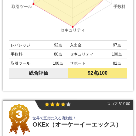
レバレッジ
92点
入出金
97点
手数料
80点
セキュリティ
100点
取引ツール
100点
サポート
82点
総合評価
92点
/100
スコア 81/100
世界で五指に入る流動性！
OKEx
（オーケーイーエックス）