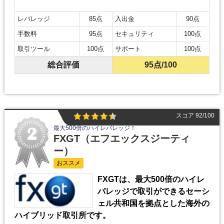
レバレッジ
85点
入出金
90点
手数料
95点
セキュリティ
100点
取引ツール
100点
サポート
100点
総合評価
95点
/100
スコア 92/100
最大500倍のハイレバレッジ！
FXGT
（エフエックスジーティ
ー）
おススメ
FXGTは、最大500倍のハイレ
バレッジで取引ができるセーシ
ェル共和国を拠点とした海外の
ハイブリッド取引所です。