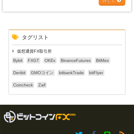
詳しく
タグリスト
仮想通貨FX取引所
Bybit
FXGT
OKEx
BinanceFutures
BitMex
Deribit
GMOコイン
bitbankTrade
bitFlyer
Coincheck
Zaif