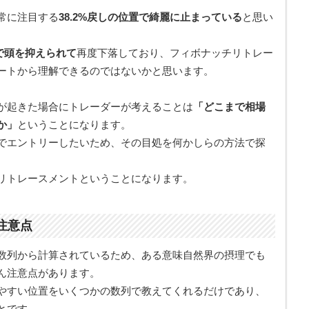
常に注目する
38.2%戻しの位置で綺麗に止まっている
と思い
置で頭を抑えられて
再度下落しており、フィボナッチリトレー
ートから理解できるのではないかと思います。
が起きた場合にトレーダーが考えることは
「どこまで相場
か」
ということになります。
でエントリーしたいため、その目処を何かしらの方法で探
リトレースメントということになります。
注意点
数列から計算されているため、ある意味自然界の摂理でも
ん注意点があります。
やすい位置をいくつかの数列で教えてくれるだけであり、
とです。