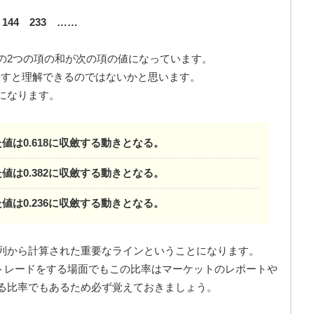
。
 144 233 ……
の2つの項の和が次の項の値になっています。
8と表すと理解できるのではないかと思います。
になります。
値は0.618に収斂する動きとなる。
値は0.382に収斂する動きとなる。
値は0.236に収斂する動きとなる。
列から計算された重要なラインということになります。
、トレードをする場面でもこの比率はマーケットのレポートや
る比率でもあるため必ず覚えておきましょう。