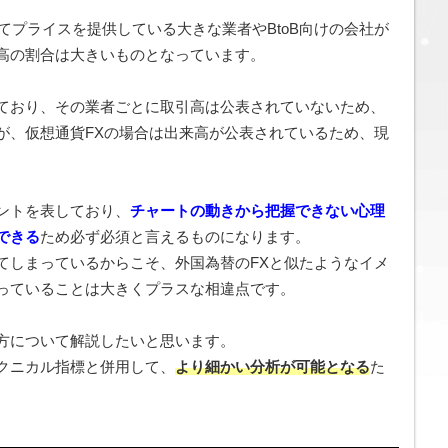
てプライスを提供している大きな業者やBtoB向けの会社が
高の割合は大きいものとなっています。
ており、その業者ごとに取引高は公表されていないため、
が、仮想通貨FXの場合は出来高が公表されているため、現
。
ントを表しており、
チ
ャ
ートの動きから把握できない心理
できる
ため必ず必須と言えるものになります。
てしまっているからこそ、外国為替のFXと似たようなイメ
っていることは大きくプラスな相違点です。
方について解説したいと思います。
クニカル指標と併用して、
より細かい分析が可能となる
た