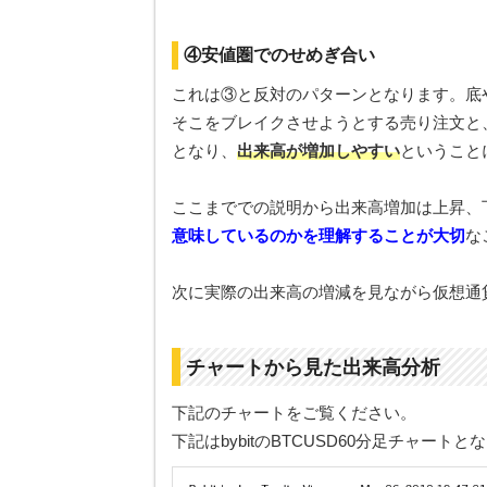
④安値圏でのせめぎ合い
これは③と反対のパターンとなります。底
そこをブレイクさせようとする売り注文と
となり、
出来高が増加しやすい
ということ
ここまででの説明から出来高増加は上昇、
意味しているのかを理解することが大切
な
次に実際の出来高の増減を見ながら仮想通
チャートから見た出来高分析
下記のチャートをご覧ください。
下記はbybitのBTCUSD60分足チャートと