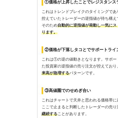
①価格が上昇したことでレジスタンス
これはトレンドブレイクのタイミングであ
控えていたトレーダーの逆指値が待ち構え
そのため
自動的に逆指値が発動し一気にス
ります。
②価格が下落しタコとでサポートライ
これは①の逆の値動きとなります。サポー
た投資家の逆指値の売り注文が控えており
来高が急増する
パターンです。
③高値圏でのせめぎ合い
これはチャートで天井と思われる価格帯に
ここで止まると判断したトレーダーの売り
継続する
ことがあります。