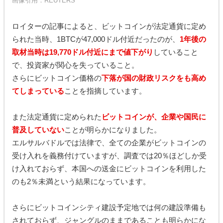
画像引用：
REUTERS
ロイターの記事によると、ビットコインが法定通貨に定め
られた当時、1BTCが47,000ドル付近だったのが、
1年後の
取材当時は19,770ドル付近にまで値下がり
していること
で、投資家が関心を失っていること。
さらにビットコイン価格の
下落が国の財政リスクをも高め
てしまっている
ことを指摘しています。
また法定通貨に定められた
ビットコインが、企業や国民に
普及していない
ことが明らかになりました。
エルサルバドルでは法律で、全ての企業がビットコインの
受け入れを義務付けていますが、調査では20％ほどしか受
け入れておらず、本国への送金にビットコインを利用した
のも2％未満という結果になっています。
さらにビットコインシティ建設予定地では何の建設準備も
されておらず、ジャングルのままであることも明らかにな