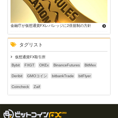
金融庁が仮想通貨FXレバレッジに2倍規制の方針
タグリスト
仮想通貨FX取引所
Bybit
FXGT
OKEx
BinanceFutures
BitMex
Deribit
GMOコイン
bitbankTrade
bitFlyer
Coincheck
Zaif