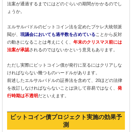
法案が通過するまでにはどのぐらいの期間がかかるのでし
ょうか。
エルサルバドルのビットコイン法を定めたブケレ大統領派
閥が、
現議会においても過半数を占めている
ことから反対
の動きになることは考えにくく、
年末のクリスマス前には
法案が承認
されるのではないかという意見もあります。
ただし実際にビットコイン債が発行に至るにはクリアしな
ければならない幾つものハードルがあります。
前述したエルサルバドルの証券法を含めて、20ほどの法律
を改訂しなければならないことは決して容易ではなく、
発
行時期は不透明
だといえます。
ビットコイン債プロジェクト実施の効果予
測