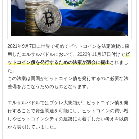
2021年9月7日に世界で初めてビットコインを法定通貨に採
用したエルサルバドルにおいて、2022年11月17日付けで
ビ
ットコイン債を発行するための法案が議会に提出
されまし
た。
この法案は同国がビットコイン債を発行するのに必要な法
整備をおこなうためのものとなります。
エルサルバドルではブケレ大統領が、ビットコイン債を発
行することで資金調達を可能にし、ビットコインの買い増
しやビットコインシティの建築にも着手したい考えを以前
から表明していました。