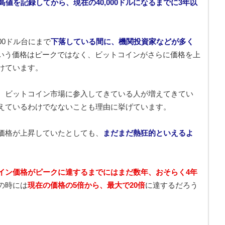
う最高値を記録してから、現在の40,000ドルになるまでに3年以
000ドル台にまで
下落している間に、機関投資家などが多く
ルという価格はピークではなく、ビットコインがさらに価格を上
けています。
、ビットコイン市場に参入してきている人が増えてきてい
えているわけでなないことも理由に挙げています。
価格が上昇していたとしても、
まだまだ熱狂的といえるよ
。
イン価格がピークに達するまでにはまだ数年、おそらく4年
の時には
現在の価格の5倍から、最大で20倍
に達するだろう