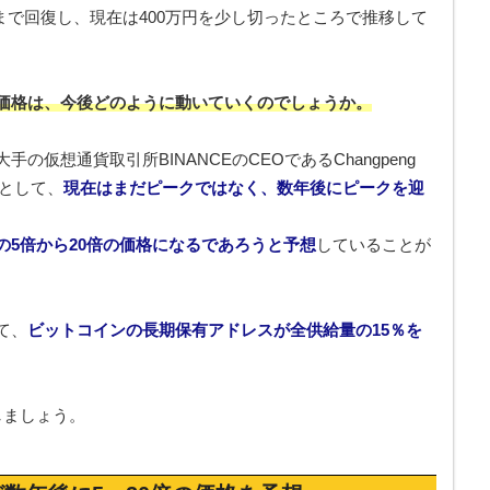
台にまで回復し、現在は400万円を少し切ったところで推移して
価格は、今後どのように動いていくのでしょうか。
仮想通貨取引所BINANCEのCEOであるChangpeng
想として、
現在はまだピークではなく、数年後にピークを迎
の5倍から20倍の価格になるであろうと予想
していることが
て、
ビットコインの長期保有アドレスが全供給量の15％を
しましょう。