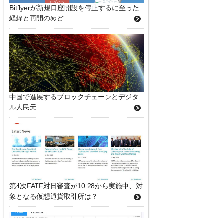
Bitflyerが新規口座開設を停止するに至った
経緯と再開のめど
中国で進展するブロックチェーンとデジタ
ル人民元
第4次FATF対日審査が10.28から実施中、対
象となる仮想通貨取引所は？