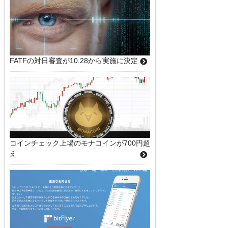
FATFの対日審査が10.28から実施に決定
コインチェック上場のモナコインが700円超
え