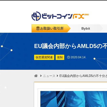
お取扱い取引所
Bybit
EU議会内部からAMLD5
仮想通貨関連
規制
2020.04.14.
ニュース
EU議会内部からAMLD5の不十