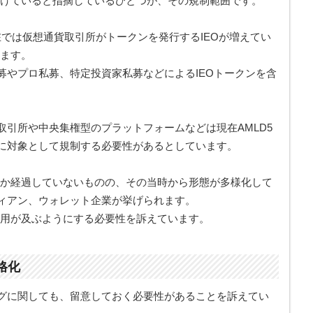
欠けていると指摘しているひとつが、その規制範囲です。
現在では仮想通貨取引所がトークンを発行するIEOが増えてい
います。
募やプロ私募、特定投資家私募などによるIEOトークンを含
引所や中央集権型のプラットフォームなどは現在AMLD5
に対象として規制する必要性があるとしています。
しか経過していないものの、その当時から形態が多様化して
ィアン、ウォレット企業が挙げられます。
適用が及ぶようにする必要性を訴えています。
格化
グに関しても、留意しておく必要性があることを訴えてい