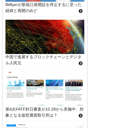
Bitflyerが新規口座開設を停止するに至った
経緯と再開のめど
中国で進展するブロックチェーンとデジタ
ル人民元
第4次FATF対日審査が10.28から実施中、対
象となる仮想通貨取引所は？