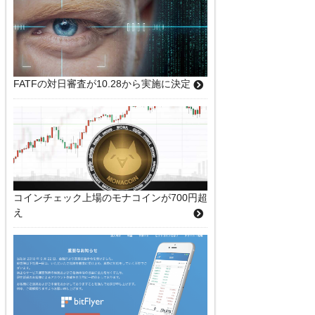
FATFの対日審査が10.28から実施に決定
コインチェック上場のモナコインが700円超
え