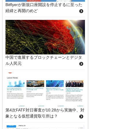
Bitflyerが新規口座開設を停止するに至った
経緯と再開のめど
中国で進展するブロックチェーンとデジタ
ル人民元
第4次FATF対日審査が10.28から実施中、対
象となる仮想通貨取引所は？