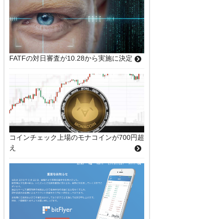
FATFの対日審査が10.28から実施に決定
コインチェック上場のモナコインが700円超
え