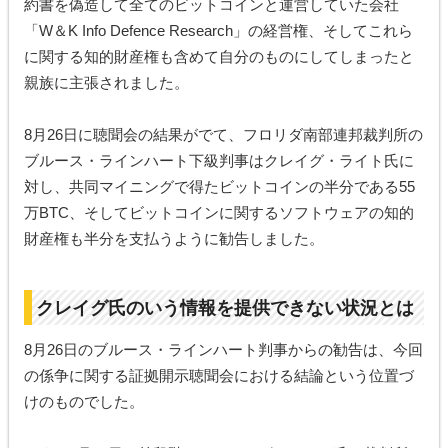
約書を偽造して全てのビットコインと運営していた会社
「W＆K Info Defence Research」の経営権、そしてこれら
に関する知的財産権も含めて自分のものにしてしまったと
親族に主張されました。
8月26日に聴聞会の結果がでて、フロリダ南部連邦裁判所の
ブルース・ラインハート下級判事はクレイグ・ライト氏に
対し、共同マイニングで得たビットコインの半分である55
万BTC、そしてビットコインに関するソフトウェアの知的
財産権も半分を支払うように勧告しました。
クレイグ氏のいう情報を提供できない状況とは
8月26日のブルース・ラインハート判事からの勧告は、今回
の係争に関する証拠開示聴聞会における結論という位置づ
けのものでした。