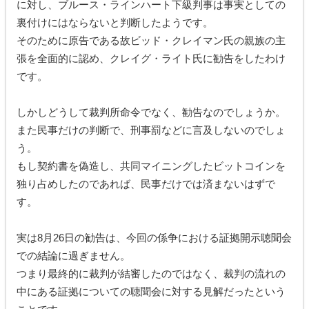
に対し、ブルース・ラインハート下級判事は事実としての
裏付けにはならないと判断したようです。
そのために原告である故ビッド・クレイマン氏の親族の主
張を全面的に認め、クレイグ・ライト氏に勧告をしたわけ
です。
しかしどうして裁判所命令でなく、勧告なのでしょうか。
また民事だけの判断で、刑事罰などに言及しないのでしょ
う。
もし契約書を偽造し、共同マイニングしたビットコインを
独り占めしたのであれば、民事だけでは済まないはずで
す。
実は8月26日の勧告は、今回の係争における証拠開示聴聞会
での結論に過ぎません。
つまり最終的に裁判が結審したのではなく、裁判の流れの
中にある証拠についての聴聞会に対する見解だったという