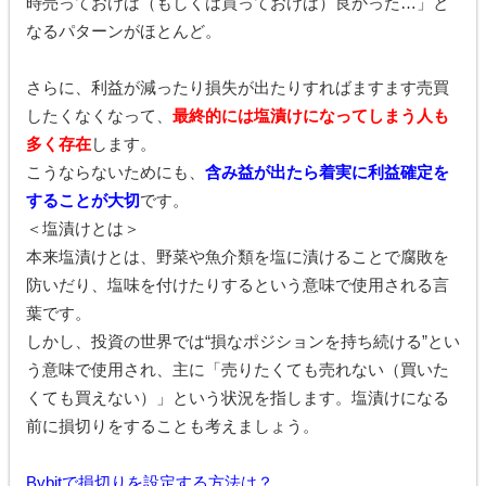
時売っておけば（もしくは買っておけば）良かった…」と
なるパターンがほとんど。
さらに、利益が減ったり損失が出たりすればますます売買
したくなくなって、
最終的には塩漬けになってしまう人も
多く存在
します。
こうならないためにも、
含み益が出たら着実に利益確定を
することが大切
です。
＜塩漬けとは＞
本来塩漬けとは、野菜や魚介類を塩に漬けることで腐敗を
防いだり、塩味を付けたりするという意味で使用される言
葉です。
しかし、投資の世界では“損なポジションを持ち続ける”とい
う意味で使用され、主に「売りたくても売れない（買いた
くても買えない）」という状況を指します。塩漬けになる
前に損切りをすることも考えましょう。
Bybitで損切りを設定する方法は？