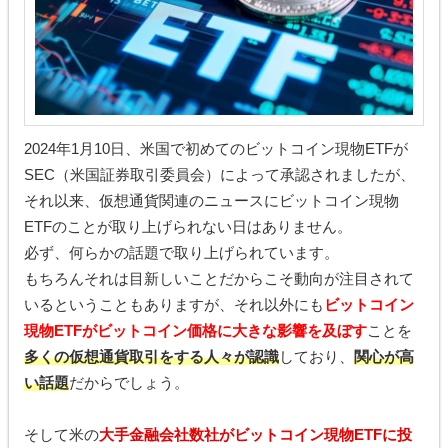
2024年1月10日、米国で初めてのビットコイン現物ETFが
SEC（米国証券取引委員会）によって承認されましたが、
それ以来、仮想通貨関連のニュースにビットコイン現物
ETFのことが取り上げられない日はありません。
必ず、何らかの話題で取り上げられています。
もちろんそれは目新しいことだからこそ動向が注目されて
いるということもありますが、それ以外にも
ビットコイン
現物ETFがビットコイン価格に大きな影響を及ぼす
ことを
多くの仮想通貨取引をする人々が認識
しており、
関心が高
い話題
だからでしょう。
そして米の
大手金融会社数社がビットコイン現物ETFに投