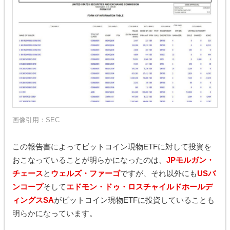
画像引用：
SEC
この報告書によってビットコイン現物ETFに対して投資を
おこなっていることが明らかになったのは、
JPモルガン・
チェース
と
ウェルズ・ファーゴ
ですが、それ以外にも
USバ
ンコープ
そして
エドモン・ドゥ・ロスチャイルドホールデ
ィングスSA
がビットコイン現物ETFに投資していることも
明らかになっています。