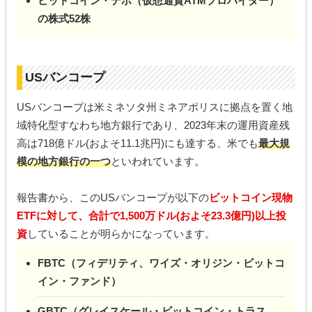
ビットコイン・デポ（仮想通貨ATMプロバイダー）
の株式52株
USバンコープ
USバンコープは米ミネソタ州ミネアポリスに拠点を置く地
域特化型すなわち地方銀行であり、2023年末の運用資産残
高は718億ドル(およそ11.1兆円)にも達する、米でも
最大規
模の地方銀行の一つ
といわれています。
報告書から、このUSバンコープが以下の
ビットコイン現物
ETFに対して、合計で1,500万ドル(およそ23.3億円)以上投
資
していることが明らかになっています。
FBTC（フィデリティ、ワイズ・オリジン・ビットコ
イン・ファンド）
GBTC（グレイスケール・ビットコイン・トラス