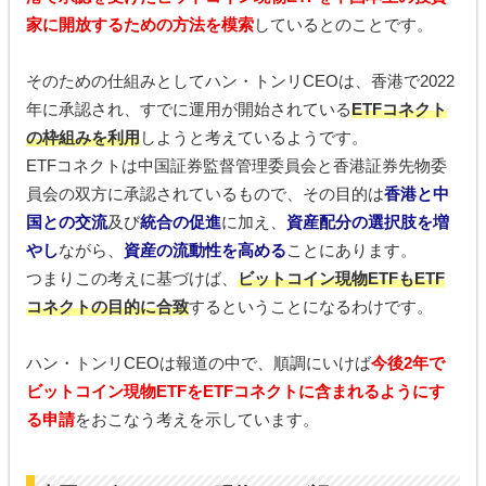
家に開放するための方法を模索
しているとのことです。
そのための仕組みとしてハン・トンリCEOは、香港で2022
年に承認され、すでに運用が開始されている
ETFコネクト
の枠組みを利用
しようと考えているようです。
ETFコネクトは中国証券監督管理委員会と香港証券先物委
員会の双方に承認されているもので、その目的は
香港と中
国との交流
及び
統合の促進
に加え、
資産配分の選択肢を増
やし
ながら、
資産の流動性を高める
ことにあります。
つまりこの考えに基づけば、
ビットコイン現物ETFもETF
コネクトの目的に合致
するということになるわけです。
ハン・トンリCEOは報道の中で、順調にいけば
今後2年で
ビットコイン現物ETFをETFコネクトに含まれるようにす
る申請
をおこなう考えを示しています。