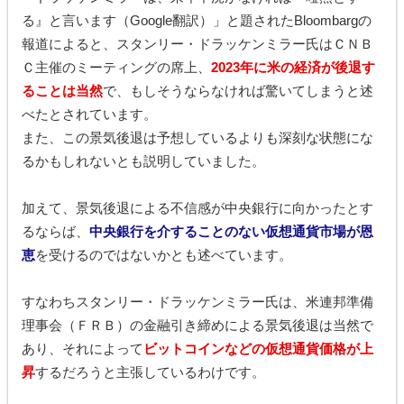
る』と言います（Google翻訳）」と題されたBloombargの
報道によると、スタンリー・ドラッケンミラー氏はＣＮＢ
Ｃ主催のミーティングの席上、
2023年に米の経済が後退す
ることは当然
で、もしそうならなければ驚いてしまうと述
べたとされています。
また、この景気後退は予想しているよりも深刻な状態にな
るかもしれないとも説明していました。
加えて、景気後退による不信感が中央銀行に向かったとす
るならば、
中央銀行を介することのない仮想通貨市場が恩
恵
を受けるのではないかとも述べています。
すなわちスタンリー・ドラッケンミラー氏は、米連邦準備
理事会（ＦＲＢ）の金融引き締めによる景気後退は当然で
あり、それによって
ビットコインなどの仮想通貨価格が上
昇
するだろうと主張しているわけです。