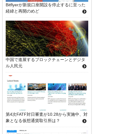
Bitflyerが新規口座開設を停止するに至った
経緯と再開のめど
中国で進展するブロックチェーンとデジタ
ル人民元
第4次FATF対日審査が10.28から実施中、対
象となる仮想通貨取引所は？