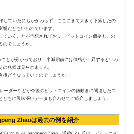
推移していたにもかかわらず、ここにきて大きく下落したの
影響だともいわれています。
っていくことが予想されており、ビットコイン価格もこの
るのでしょうか。
えることが分かっており、半減期前には価格が上昇するといわ
その兆候は見られません。
今後どうなっていくのでしょうか。
トレーダーなどが今後のビットコインの値動きに関連したコ
とともに興味深いデータも合わせてご紹介しましょう。
gpeng
Zhao
は過去の例を紹介
EOであるChangpeng Zhao（通称CZ）氏は、ビットコイ