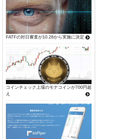
FATFの対日審査が10.28から実施に決定
コインチェック上場のモナコインが700円超
え