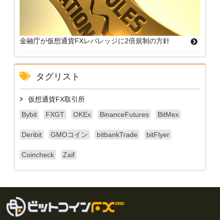
金融庁が仮想通貨FXレバレッジに2倍規制の方針
タグリスト
仮想通貨FX取引所
Bybit
FXGT
OKEx
BinanceFutures
BitMex
Deribit
GMOコイン
bitbankTrade
bitFlyer
Coincheck
Zaif