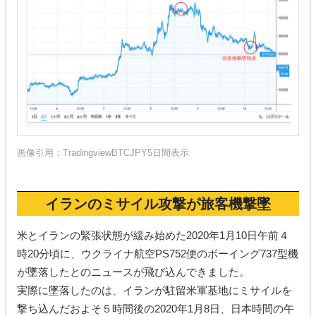
画像引用：
TradingviewBTCJPY5日間表示
イランのミサイル攻撃が旅客機撃墜
米とイランの緊張状態が緩み始めた2020年1月10日午前４
時20分頃に、ウクライナ航空PS752便のボーイング737型機
が墜落したとのニュースが飛び込んできました。
実際に墜落したのは、イランが駐留米軍基地にミサイルを
撃ち込んだおよそ５時間後の2020年1月8日、日本時間の午