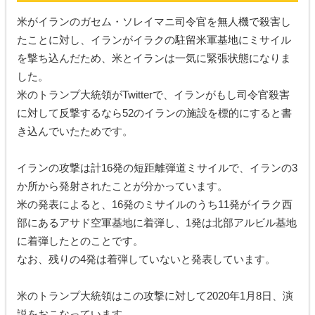
米がイランのガセム・ソレイマニ司令官を無人機で殺害し
たことに対し、イランがイラクの駐留米軍基地にミサイル
を撃ち込んだため、米とイランは一気に緊張状態になりま
した。
米のトランプ大統領がTwitterで、イランがもし司令官殺害
に対して反撃するなら52のイランの施設を標的にすると書
き込んでいたためです。
イランの攻撃は計16発の短距離弾道ミサイルで、イランの3
か所から発射されたことが分かっています。
米の発表によると、16発のミサイルのうち11発がイラク西
部にあるアサド空軍基地に着弾し、1発は北部アルビル基地
に着弾したとのことです。
なお、残りの4発は着弾していないと発表しています。
米のトランプ大統領はこの攻撃に対して2020年1月8日、演
説をおこなっています。