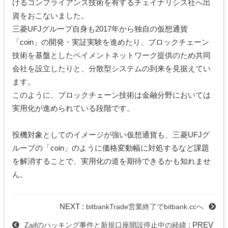
けるコンプライアンス技術を有するチェイナリシス社へ出
資をおこないました。
三菱UFJグループ自身も2017年から独自の仮想通貨
「coin」の開発・実証実験を進めたり、ブロックチェーン
技術を基盤としたペイメントネットワーク提供のため共同
会社を設立したりと、分散型システムの到来を見据えてい
ます。
このように、ブロックチェーン技術は金融分野においては
実用化が進められている段階です。
投機対象としてのイメージが強い仮想通貨も、三菱UFJグ
ループの「coin」のように価格変動幅に対処するなど課題
を解消することで、実用化の道を期待できるかも知れませ
ん。
NEXT :
bitbankTrade営業終了でbitbank.ccへ
: PREV
Zaifのハッキング事件と新規口座開設停止中の経緯