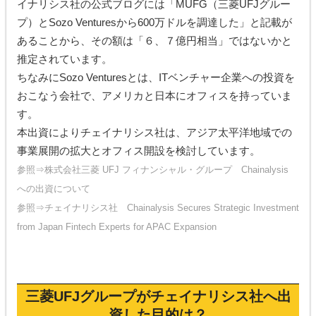
イナリシス社の公式ブログには「MUFG（三菱UFJグルー
プ）とSozo Venturesから600万ドルを調達した」と記載が
あることから、その額は「６、７億円相当」ではないかと
推定されています。
ちなみにSozo Venturesとは、ITベンチャー企業への投資を
おこなう会社で、アメリカと日本にオフィスを持っていま
す。
本出資によりチェイナリシス社は、アジア太平洋地域での
事業展開の拡大とオフィス開設を検討しています。
参照⇒
株式会社三菱 UFJ フィナンシャル・グループ Chainalysis
への出資について
参照⇒
チェイナリシス社 Chainalysis Secures Strategic Investment
from Japan Fintech Experts for APAC Expansion
三菱UFJグループがチェイナリシス社へ出
資した目的は？