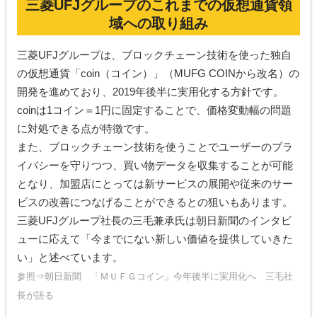
三菱UFJグループのこれまでの仮想通貨領
域への取り組み
三菱UFJグループは、ブロックチェーン技術を使った独自
の仮想通貨「coin（コイン）」（MUFG COINから改名）の
開発を進めており、2019年後半に実用化する方針です。
coinは1コイン＝1円に固定することで、価格変動幅の問題
に対処できる点が特徴です。
また、ブロックチェーン技術を使うことでユーザーのプラ
イバシーを守りつつ、買い物データを収集することが可能
となり、加盟店にとっては新サービスの展開や従来のサー
ビスの改善につなげることができるとの狙いもあります。
三菱UFJグループ社長の三毛兼承氏は朝日新聞のインタビ
ューに応えて「今までにない新しい価値を提供していきた
い」と述べています。
参照⇒
朝日新聞 「ＭＵＦＧコイン」今年後半に実用化へ 三毛社
長が語る