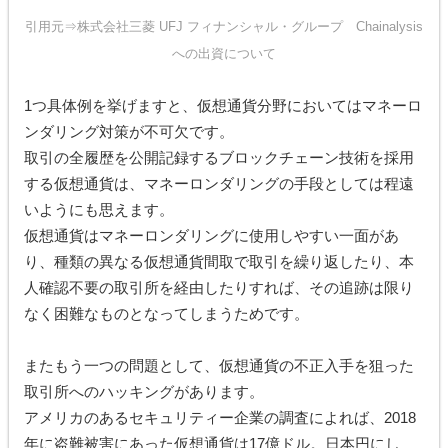
引用元⇒
株式会社三菱 UFJ フィナンシャル・グループ Chainalysis
への出資について
1つ具体例を挙げますと、仮想通貨分野においてはマネーロ
ンダリング対策が不可欠です。
取引の全履歴を公開記録するブロックチェーン技術を採用
する仮想通貨は、マネーロンダリングの手段としては程遠
いようにも思えます。
仮想通貨はマネーロンダリングに使用しやすい一面があ
り、種類の異なる仮想通貨間取で取引を繰り返したり、本
人確認不要の取引所を経由したりすれば、その追跡は限り
なく困難なものとなってしまうためです。
またもう一つの問題として、仮想通貨の不正入手を狙った
取引所へのハッキングがあります。
アメリカのあるセキュリティー企業の調査によれば、2018
年に盗難被害にあった仮想通貨は17億ドル。日本円にし