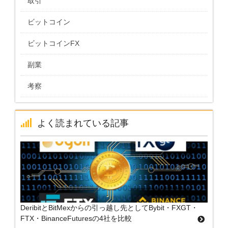
取引
ビットコイン
ビットコインFX
副業
考察
よく読まれている記事
DeribitとBitMexからの引っ越し先としてBybit・FXGT・
FTX・BinanceFuturesの4社を比較