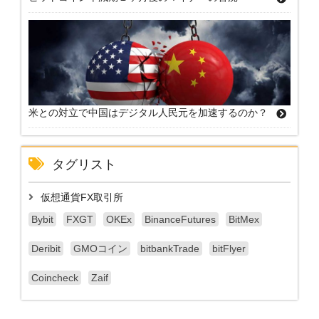
米との対立で中国はデジタル人民元を加速するのか？
タグリスト
仮想通貨FX取引所
Bybit
FXGT
OKEx
BinanceFutures
BitMex
Deribit
GMOコイン
bitbankTrade
bitFlyer
Coincheck
Zaif