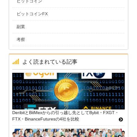
ビットコイン
ビットコインFX
副業
考察
よく読まれている記事
DeribitとBitMexからの引っ越し先としてBybit・FXGT・
FTX・BinanceFuturesの4社を比較