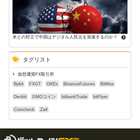
米との対立で中国はデジタル人民元を加速するのか？
タグリスト
仮想通貨FX取引所
Bybit
FXGT
OKEx
BinanceFutures
BitMex
Deribit
GMOコイン
bitbankTrade
bitFlyer
Coincheck
Zaif