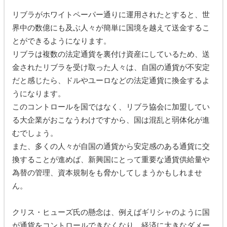
リブラがホワイトペーパー通りに運用されたとすると、世
界中の数億にも及ぶ人々が簡単に国境を越えて送金するこ
とができるようになります。
リブラは複数の法定通貨を裏付け資産にしているため、送
金されたリブラを受け取った人々は、自国の通貨が不安定
だと感じたら、ドルやユーロなどの法定通貨に換金するよ
うになります。
このコントロールを国ではなく、リブラ協会に加盟してい
る大企業がおこなうわけですから、国は混乱と弱体化が進
むでしょう。
また、多くの人々が自国の通貨から安定感のある通貨に交
換することが進めば、新興国にとって重要な通貨供給量や
為替の管理、資本規制をも脅かしてしまうかもしれませ
ん。
クリス・ヒューズ氏の懸念は、例えばギリシャのように国
が通貨をコントロールできなくなり、経済に大きなダメー