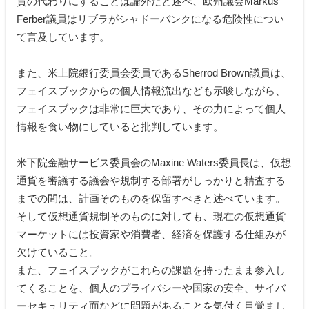
貨の代わりにすることは論外だと述べ、欧州議会Markus
Ferber議員はリブラがシャドーバンクになる危険性につい
て言及しています。
また、米上院銀行委員会委員であるSherrod Brown議員は、
フェイスブックからの個人情報流出なども示唆しながら、
フェイスブックは非常に巨大であり、その力によって個人
情報を食い物にしていると批判しています。
米下院金融サービス委員会のMaxine Waters委員長は、仮想
通貨を審議する議会や規制する部署がしっかりと精査する
までの間は、計画そのものを保留すべきと述べています。
そして仮想通貨規制そのものに対しても、現在の仮想通貨
マーケットには投資家や消費者、経済を保護する仕組みが
欠けていること。
また、フェイスブックがこれらの課題を持ったまま参入し
てくることを、個人のプライバシーや国家の安全、サイバ
ーセキュリティ面などに問題があることを気付く目覚まし