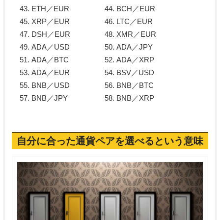
ETH／EUR
BCH／EUR
XRP／EUR
LTC／EUR
DSH／EUR
XMR／EUR
ADA／USD
ADA／JPY
ADA／BTC
ADA／XRP
ADA／EUR
BSV／USD
BNB／USD
BNB／BTC
BNB／JPY
BNB／XRP
自分に合った通貨ペアを選べるという意味