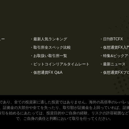
ュー
・
最新人気ランキング
・
日刊BTCFX
・
取引所全スペック比較
・
仮想通貨FX入
・
お取扱い取引所一覧
・
特集&ピックア
・
ビットコインリアルタイムレート
・
最新ニュース
・
仮想通貨FX Q&A
・
仮想通貨FXブ
であり、全ての投資家に適した投資ではありません。海外の高倍率のレバレ
、証拠金の大部分や全てを失ったり、取引額が証拠金を上回っていれば、証
取引を始めるにあたっては、投資目的やご自身の経験、リスクの許容範囲な
で、ご自身の責任と判断において取引を行ってください。