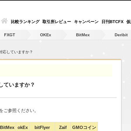
比較ランキング
取引所レビュー
キャンペーン
日刊BTCFX
仮
FXGT
OKEx
BitMex
Deribit
対応していますか？
していますか？
をご参照ください。
BitMex
okEx
bitFlyer
Zaif
GMOコイン