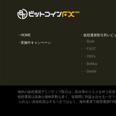
・
HOME
・仮想通貨取引所レビ
・・Bybit
・
実施中キャンペーン
・・FXGT
・・OKEx
・・BitMex
・・Deribit
海外の仮想通貨デリバディブ取引は、高水準のリスクを伴う投資
仮想通貨は急激な価格変動も多く、短期間に利益を出せる一方で
られない資金投資はするべきではなく、海外業者で仮想通貨FX