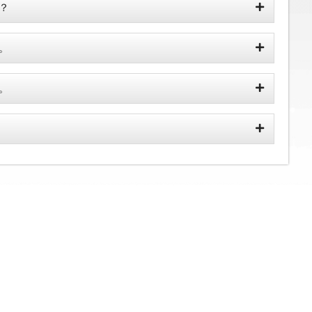
？
。
。