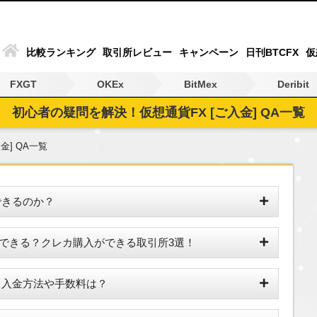
比較ランキング
取引所レビュー
キャンペーン
日刊BTCFX
仮
FXGT
OKEx
BitMex
Deribit
初心者の疑問を解決！仮想通貨FX [ご入金] QA一覧
入金] QA一覧
できるのか？
できる？クレカ購入ができる取引所3選！
？入金方法や手数料は？