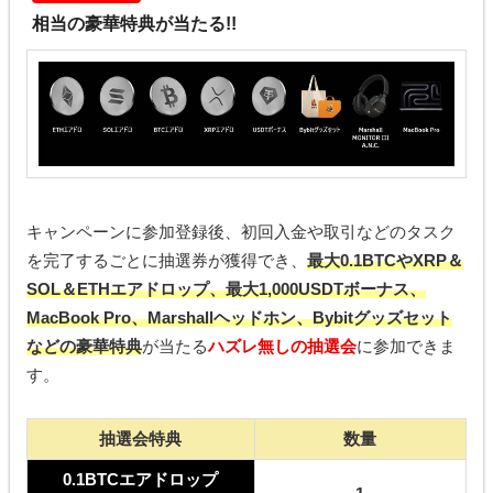
相当の豪華特典が当たる!!
キャンペーンに参加登録後、初回入金や取引などのタスク
を完了するごとに抽選券が獲得でき、
最大0.1BTCやXRP＆
SOL＆ETHエアドロップ、最大1,000USDTボーナス、
MacBook Pro、Marshallヘッドホン、Bybitグッズセット
などの豪華特典
が当たる
ハズレ無しの抽選会
に参加できま
す。
抽選会特典
数量
0.1BTCエアドロップ