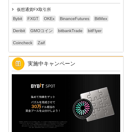
仮想通貨FX取引所
Bybit
FXGT
OKEx
BinanceFutures
BitMex
Deribit
GMOコイン
bitbankTrade
bitFlyer
Coincheck
Zaif
実施中キャンペーン