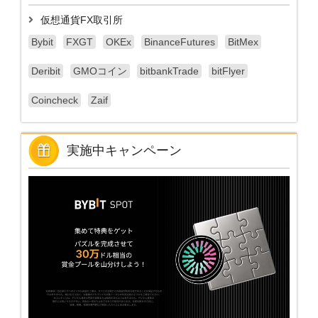
仮想通貨FX取引所
Bybit
FXGT
OKEx
BinanceFutures
BitMex
Deribit
GMOコイン
bitbankTrade
bitFlyer
Coincheck
Zaif
実施中キャンペーン