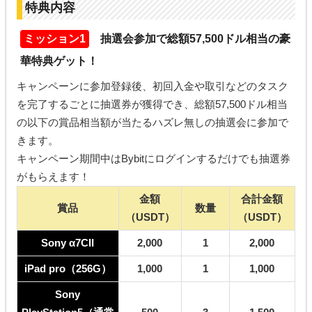
特典内容
ミッション1
抽選会参加で総額57,500ドル相当の豪
華特典ゲット！
キャンペーンに参加登録後、初回入金や取引などのタスク
を完了するごとに抽選券が獲得でき、総額57,500ドル相当
の以下の賞品相当額が当たるハズレ無しの抽選会に参加で
きます。
キャンペーン期間中はBybitにログインするだけでも抽選券
がもらえます！
金額
合計金額
賞品
数量
（USDT）
（USDT）
Sony α7CII
2,000
1
2,000
iPad pro（256G）
1,000
1
1,000
Sony