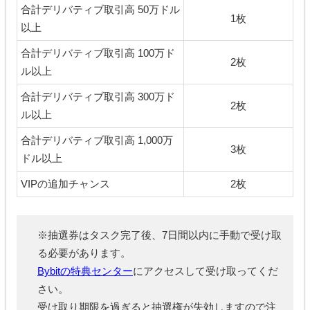
合計デリバティブ取引高 50万ドル
1枚
以上
合計デリバティブ取引高 100万ド
2枚
ル以上
合計デリバティブ取引高 300万ド
2枚
ル以上
合計デリバティブ取引高 1,000万
3枚
ドル以上
VIPの追加チャンス
2枚
※抽選券はタスク完了後、7日間以内に手動で受け取
る必要があります。
Bybitの特典センター
にアクセスして受け取ってくだ
さい。
受け取り期限を過ぎると抽選権が失効しますので注