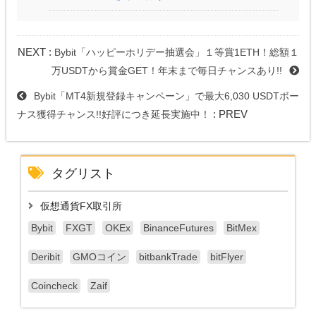
NEXT :
Bybit「ハッピーホリデー抽選会」１等賞1ETH！総額１
万USDTから賞金GET！年末まで毎日チャンスあり!!
Bybit「MT4新規登録キャンペーン」で最大6,030 USDTボー
: PREV
ナス獲得チャンス!!好評につき延長実施中！
タグリスト
仮想通貨FX取引所
Bybit
FXGT
OKEx
BinanceFutures
BitMex
Deribit
GMOコイン
bitbankTrade
bitFlyer
Coincheck
Zaif