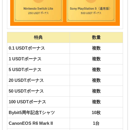
特典
数量
0.1 USDTボーナス
複数
1 USDTボーナス
複数
5 USDTボーナス
複数
20 USDTボーナス
複数
50 USDTボーナス
複数
100 USDTボーナス
複数
Bybit5周年記念Tシャツ
10枚
CanonEOS R6 Mark II
1台