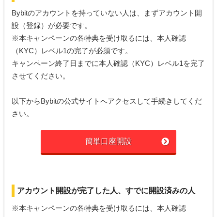
Bybitのアカウントを持っていない人は、まずアカウント開
設（登録）が必要です。
※本キャンペーンの各特典を受け取るには、本人確認
（KYC）レベル1の完了が必須です。
キャンペーン終了日までに本人確認（KYC）レベル1を完了
させてください。
以下からBybitの公式サイトへアクセスして手続きしてくだ
さい。
簡単口座開設
アカウント開設が完了した人、すでに開設済みの人
※本キャンペーンの各特典を受け取るには、本人確認