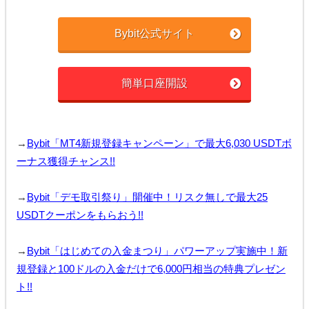
Bybit公式サイト
簡単口座開設
→
Bybit「MT4新規登録キャンペーン」で最大6,030 USDTボ
ーナス獲得チャンス!!
→
Bybit「デモ取引祭り」開催中！リスク無しで最大25
USDTクーポンをもらおう!!
→
Bybit「はじめての入金まつり」パワーアップ実施中！新
規登録と100ドルの入金だけで6,000円相当の特典プレゼン
ト!!