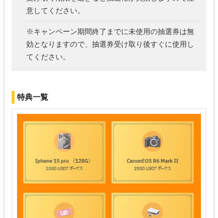
意してください。
※キャンペーン期間終了までに未使用の抽選券は無
効となりますので、抽選券受け取り後すぐに使用し
てください。
特典一覧