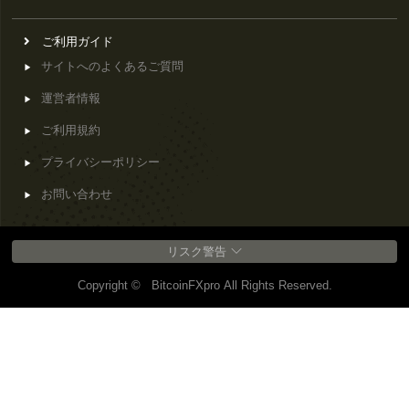
ご利用ガイド
サイトへのよくあるご質問
運営者情報
ご利用規約
プライバシーポリシー
お問い合わせ
リスク警告
Copyright © BitcoinFXpro All Rights Reserved.