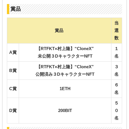
賞品
当
賞品
選
数
【RTFKT×村上隆】“CloneX”
１
A賞
未公開３DキャラクターNFT
名
【RTFKT×村上隆】“CloneX”
３
B賞
公開済み３DキャラクターNFT
名
６
C賞
1ETH
名
５
D賞
200BIT
０
名