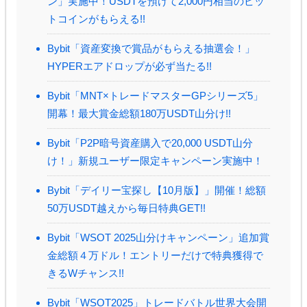
ン」実施中！USDTを預けて2,000円相当のビッ
トコインがもらえる!!
Bybit「資産変換で賞品がもらえる抽選会！」
HYPERエアドロップが必ず当たる!!
Bybit「MNT×トレードマスターGPシリーズ5」
開幕！最大賞金総額180万USDT山分け!!
Bybit「P2P暗号資産購入で20,000 USDT山分
け！」新規ユーザー限定キャンペーン実施中！
Bybit「デイリー宝探し【10月版】」開催！総額
50万USDT越えから毎日特典GET!!
Bybit「WSOT 2025山分けキャンペーン」追加賞
金総額４万ドル！エントリーだけで特典獲得で
きるWチャンス!!
Bybit「WSOT2025」トレードバトル世界大会開