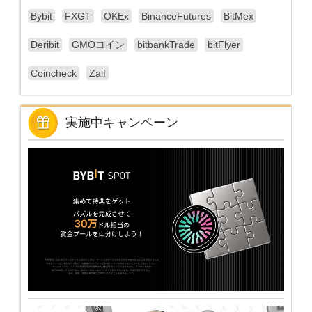
Bybit
FXGT
OKEx
BinanceFutures
BitMex
Deribit
GMOコイン
bitbankTrade
bitFlyer
Coincheck
Zaif
実施中キャンペーン